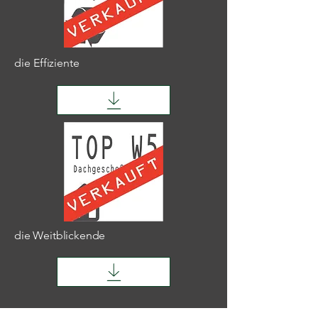
die
Effiziente
die Weitblickende